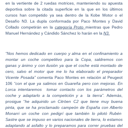
en la vertiente de 2 ruedas motrices, manteniendo su apuesta
deportiva sobre la citada superficie en la que en los últimos
cursos han competido ya sea dentro de la Kobe Motor o el
Desafío N3. La dupla conformada por
Paco Montes y David
Collado
competirán en la
categoría Proto
mientras que
Pedro
Manuel Hernández y Cándido Sánchez
lo harán en la
N3.
“Nos hemos dedicado en cuerpo y alma en el confinamiento a
montar un coche competitivo para la Copa, saldremos con
ganas y ánimo y con ilusión ya que el coche está montado de
cero, salvo el motor que me lo ha elaborado el preparador
Vicente Posada”
comenta
Paco Montes
en relación al Peugeot
106
“con el que ya salimos en Guareña pero con mejoras. En
Lorca intentaremos tomar contacto con los parámetros del
coche y adaptarlo a la competición y a la tierra”.
Además,
prosigue “
he adquirido un Citröen C2 que tiene muy buena
pinta, que se ha proclamado campeón de España con Alberto
Monarri un coche con pedigrí que también lo pilotó Rubén
Sastre que se impuso en varios nacionales de tierra, lo estamos
adaptando al asfalto y lo preparamos para correr pruebas del