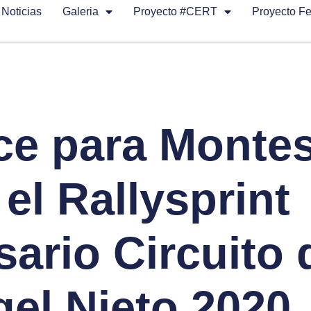
Noticias
Galeria
Proyecto #CERT
Proyecto F
ce para Montes
el Rallysprint
sario Circuito 
gel Nieto 2020