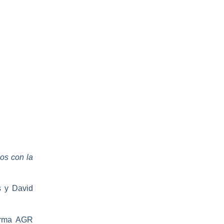
os con la
s
y
David
irma
AGR