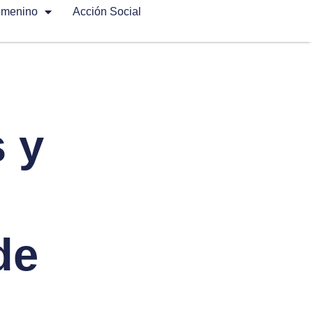
emenino
Acción Social
 y
de