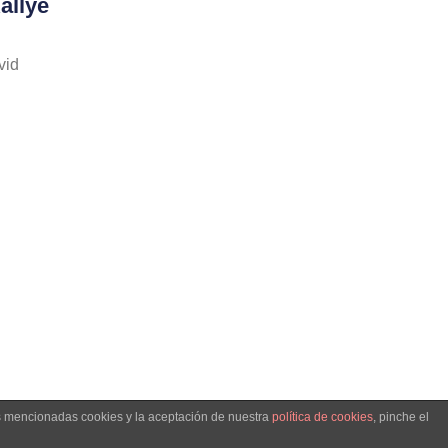
allye
vid
as mencionadas cookies y la aceptación de nuestra
política de cookies
, pinche el