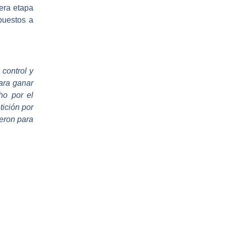
mera etapa
spuestos a
 control y
ara ganar
cho por el
ición por
ieron para