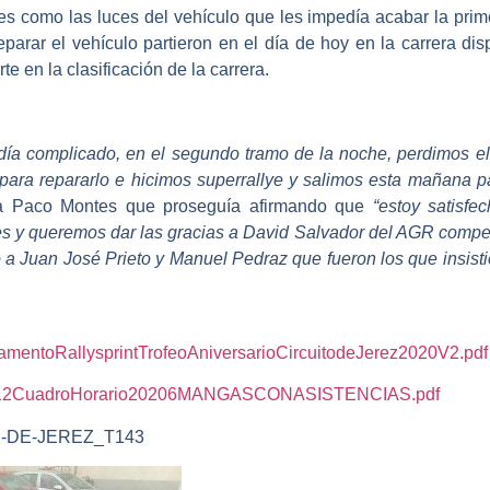
res como las luces del vehículo que les impedía acabar la pri
parar el vehículo partieron en el día de hoy en la carrera di
e en la clasificación de la carrera.
 día complicado, en el segundo tramo de la noche, perdimos el
 para repararlo e hicimos superrallye y salimos esta mañana p
ba Paco Montes que proseguía afirmando que
“estoy satisfe
es y queremos dar las gracias a David Salvador del AGR compet
to a Juan José Prieto y Manuel Pedraz que fueron los que insist
lamentoRallysprintTrofeoAniversarioCircuitodeJerez2020V2.pdf
idas/212CuadroHorario20206MANGASCONASISTENCIAS.pdf
DAD-DE-JEREZ_T143