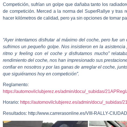
Competición
, sufrían un golpe que dañaba tanto los radiado
de competición. Merced a la norma del SuperRallye y tras re
hacer kilómetros de calidad, pero ya sin opciones de tomar part
“Ayer intentamos disfrutar al máximo del coche, pero fue un
sufrimos un pequeño golpe. Nos insistieron en la asistencia
ritmo y feeling con el coche y disfrutamos mucho”
relata
rendimiento del coche, nos han impresionado sus prestacion
confiar en nosotros y por las ganas de arreglar el coche, jun
que siguiéramos hoy en competición”.
Reglamento:
https://automovilclubjerez.es/admin/docu/_subidas/21APReg
Horario:
https://automovilclubjerez.es/admin/docu/_sub
Resultados: http://www.carrerasonline.es/VIII-RALLY-CIU