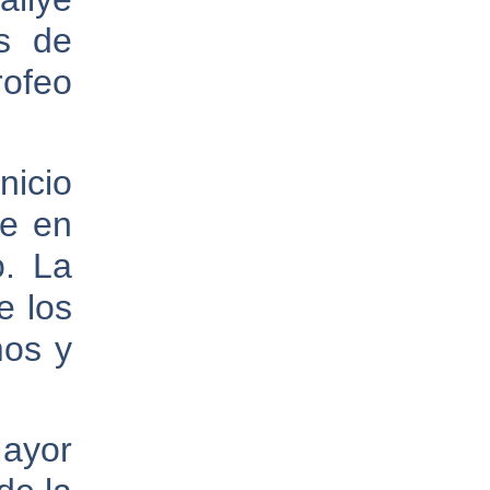
es de
rofeo
nicio
se en
o. La
e los
mos y
Mayor