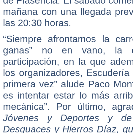
de Plasencia. El sábado comen
mañana con una llegada previs
las 20:30 horas.
“Siempre afrontamos la car
ganas” no en vano, la d
participación, en la que ade
los organizadores, Escudería
primera vez” alude Paco Mont
es intentar estar lo más arri
mecánica”. Por último, agr
Jóvenes y Deportes y de l
Desguaces y Hierros Díaz, qu