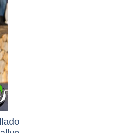
llado
allye