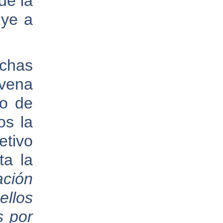
de la
lye a
chas
vena
do de
os la
etivo
ta la
ción
llos
s por