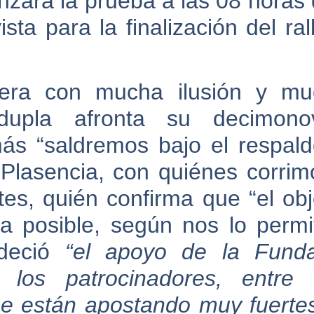
zará la prueba a las 08 horas 
ta para la finalización del ral
rera con mucha ilusión y mu
upla afronta su decimono
más “saldremos bajo el respal
 Plasencia, con quiénes corrim
es, quién confirma que “el obj
ba posible, según nos lo permi
adeció
“el apoyo de la Funda
os patrocinadores, entre e
e están apostando muy fuerte