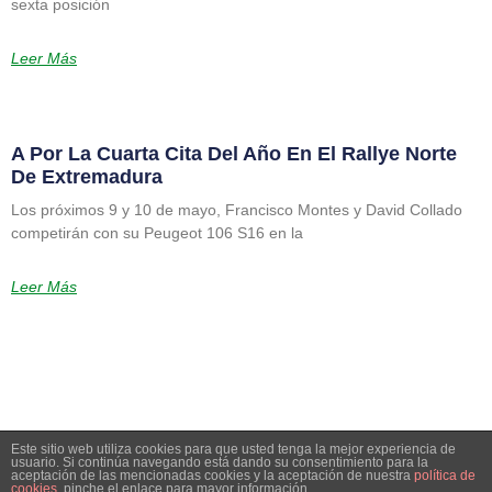
sexta posición
Leer Más
A Por La Cuarta Cita Del Año En El Rallye Norte
De Extremadura
Los próximos 9 y 10 de mayo, Francisco Montes y David Collado
competirán con su Peugeot 106 S16 en la
Leer Más
Este sitio web utiliza cookies para que usted tenga la mejor experiencia de
usuario. Si continúa navegando está dando su consentimiento para la
© Extremadura Rallye Team
aceptación de las mencionadas cookies y la aceptación de nuestra
política de
cookies
, pinche el enlace para mayor información.