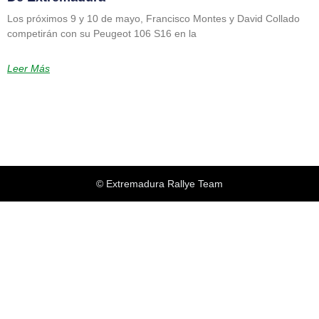
Los próximos 9 y 10 de mayo, Francisco Montes y David Collado
competirán con su Peugeot 106 S16 en la
Leer Más
© Extremadura Rallye Team