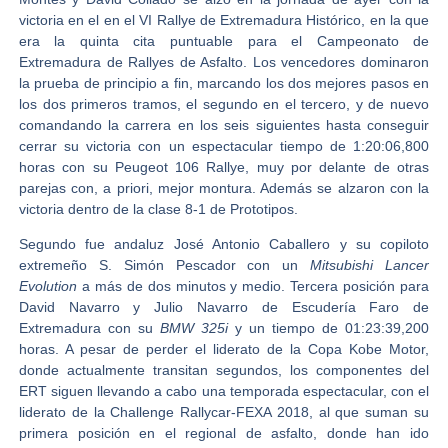
victoria en el en el
VI Rallye de Extremadura Histórico
, en la que
era la quinta cita puntuable para el Campeonato de
Extremadura de Rallyes de Asfalto. Los vencedores dominaron
la prueba de principio a fin, marcando los dos mejores pasos en
los dos primeros tramos, el segundo en el tercero, y de nuevo
comandando la carrera en los seis siguientes hasta conseguir
cerrar su victoria con un espectacular tiempo de 1:20:06,800
horas con su Peugeot 106 Rallye, muy por delante de otras
parejas con, a priori, mejor montura. Además se alzaron con la
victoria dentro de la clase 8-1 de Prototipos.
Segundo fue andaluz
José Antonio Caballero
y su copiloto
extremeño
S. Simón Pescador
con un
Mitsubishi Lancer
Evolution
a más de dos minutos y medio. Tercera posición para
David Navarro y Julio Navarro
de
Escudería Faro de
Extremadura
con su
BMW 325i
y un tiempo de 01:23:39,200
horas. A pesar de perder el liderato de la Copa Kobe Motor,
donde actualmente transitan segundos, los componentes del
ERT siguen llevando a cabo una temporada espectacular, con el
liderato de la Challenge Rallycar-FEXA 2018, al que suman su
primera posición en el regional de asfalto, donde han ido