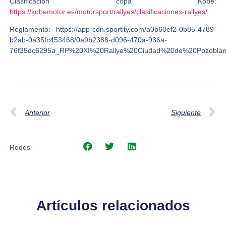
Clasificación copa Kobe:
https://kobemotor.es/motorsport/rallyes/clasificaciones-rallyes/
Reglamento: https://app-cdn.sportity.com/a0b60ef2-0b85-4789-
b2ab-0a35fc453468/0a9b2388-d096-470a-936a-
76f35dc6295a_RP%20XI%20Rallye%20Ciudad%20de%20Pozobla
Anterior
Siguiente
Redes
Artículos relacionados