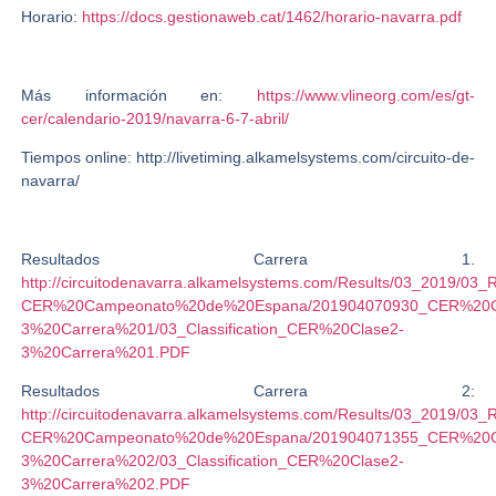
Horario:
https://docs.gestionaweb.cat/1462/horario-navarra.pdf
Más información en:
https://www.vlineorg.com/es/gt-
cer/calendario-2019/navarra-6-7-abril/
Tiempos online: http://livetiming.alkamelsystems.com/circuito-de-
navarra/
Resultados Carrera 1.
http://circuitodenavarra.alkamelsystems.com/Results/03_201
CER%20Campeonato%20de%20Espana/201904070930_CER%20C
3%20Carrera%201/03_Classification_CER%20Clase2-
3%20Carrera%201.PDF
Resultados Carrera 2:
http://circuitodenavarra.alkamelsystems.com/Results/03_201
CER%20Campeonato%20de%20Espana/201904071355_CER%20C
3%20Carrera%202/03_Classification_CER%20Clase2-
3%20Carrera%202.PDF