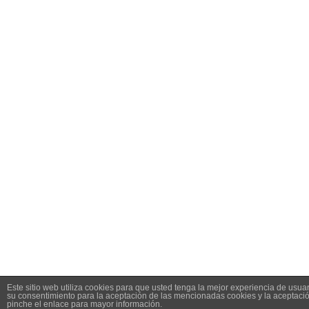
Este sitio web utiliza cookies para que usted tenga la mejor experiencia de usu
su consentimiento para la aceptación de las mencionadas cookies y la aceptaci
pinche el enlace para mayor información.