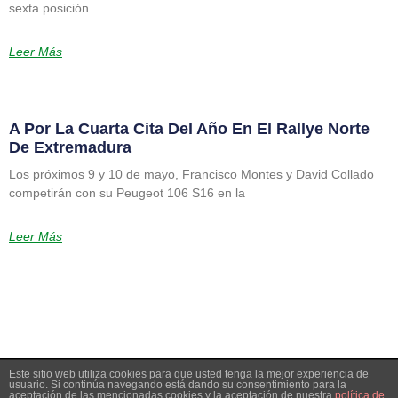
sexta posición
Leer Más
A Por La Cuarta Cita Del Año En El Rallye Norte
De Extremadura
Los próximos 9 y 10 de mayo, Francisco Montes y David Collado
competirán con su Peugeot 106 S16 en la
Leer Más
Este sitio web utiliza cookies para que usted tenga la mejor experiencia de
© Extremadura Rallye Team
usuario. Si continúa navegando está dando su consentimiento para la
aceptación de las mencionadas cookies y la aceptación de nuestra
política de