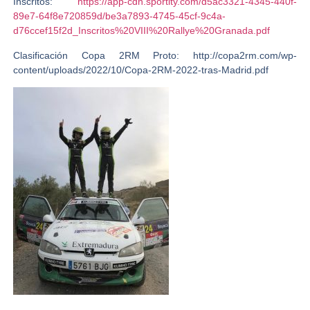
Inscritos:
https://app-cdn.sportity.com/d5ac3321-4345-440f-
89e7-64f8e720859d/be3a7893-4745-45cf-9c4a-
d76ccef15f2d_Inscritos%20VIII%20Rallye%20Granada.pdf
Clasificación Copa 2RM Proto: http://copa2rm.com/wp-
content/uploads/2022/10/Copa-2RM-2022-tras-Madrid.pdf