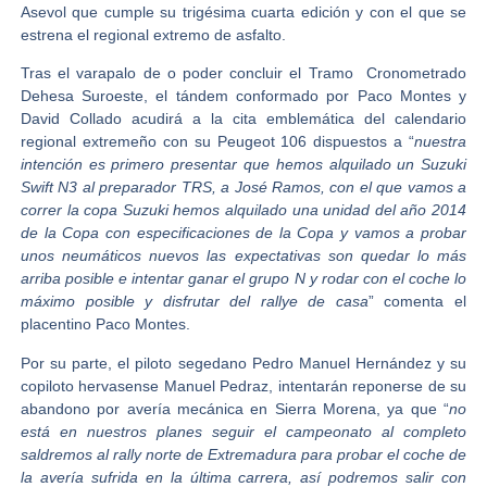
Asevol
que cumple su trigésima cuarta edición y con el que se
estrena el regional extremo de asfalto.
Tras el varapalo de o poder concluir el Tramo Cronometrado
Dehesa Suroeste, el tándem conformado por
Paco Montes y
David Collado
acudirá a la cita emblemática del calendario
regional extremeño con su Peugeot 106 dispuestos a “
nuestra
intención es primero presentar que hemos alquilado un Suzuki
Swift N3 al preparador TRS, a José Ramos, con el que vamos a
correr la copa Suzuki hemos alquilado una unidad del año 2014
de la Copa con especificaciones de la Copa y vamos a probar
unos neumáticos nuevos las expectativas son quedar lo más
arriba posible e intentar ganar el grupo N y rodar con el coche lo
máximo posible y disfrutar del rallye de casa
” comenta el
placentino Paco Montes.
Por su parte, el piloto segedano
Pedro Manuel Hernández
y su
copiloto hervasense
Manuel Pedraz
, intentarán reponerse de su
abandono por avería mecánica en Sierra Morena, ya que “
no
está en nuestros planes seguir el campeonato al completo
saldremos al rally norte de Extremadura para probar el coche de
la avería sufrida en la última carrera, así podremos salir con