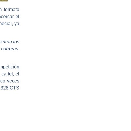
n formato
acercar el
ecial, ya
etran los
 carreras.
ompetición
cartel, el
nco veces
i 328 GTS