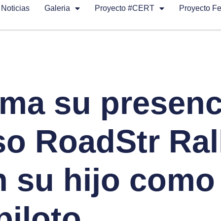
Noticias
Galeria
Proyecto #CERT
Proyecto F
rma su presenc
so RoadStr Ral
n su hijo como
piloto