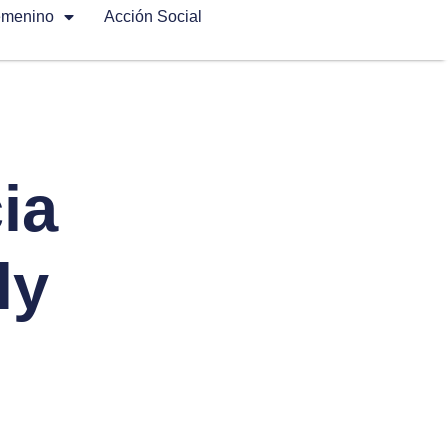
emenino
Acción Social
ia
ly