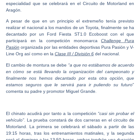
especialidad que se celebrará en el
Circuito de Motorland
en
Aragón.
A pesar de que en un principio el extremeño tenía previsto
realizar el nacional a los mandos de un Toyota, finalmente se ha
decantado por un
F
ord Fiesta ST1.0 Ecoboost
con el que
participará en la competición monomarca
Challenge Pura
Pasión
organizada por las entidades deportivas Pura Pasión y V-
Line Org así como en la
Clase III / División 6
del nacional.
El cambio de montura se debe
“a que no estábamos de acuerdo
en cómo se está llevando la organización del campeonato y
finalmente nos hemos decantado por esta otra opción, que
estamos seguros que le servirá para ir puliendo su futuro
”
comenta su padre y promotor Miguel Grande.
El chinato acudirá por tanto a la competición
“casi sin probar el
vehículo”
. La prueba constará de dos carreras en el circuito de
Motorland. La primera se celebrará el sábado a partir de las
19:15 horas, tras los entrenamientos matinales, y la segunda
será el domingo a las 13:50 horas, ambas tendrán una duración