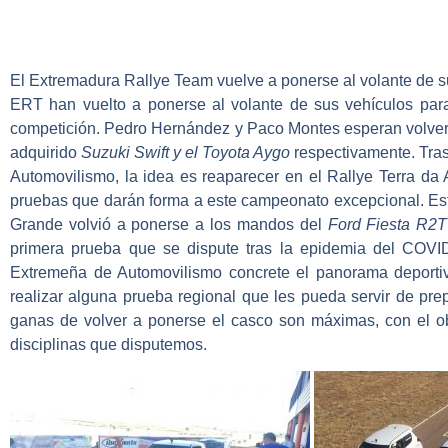
El
Extremadura Rallye Team
vuelve a ponerse al volante de s
ERT han vuelto a ponerse al volante de sus vehículos para
competición.
Pedro Hernández y Paco Montes
esperan volver
adquirido
Suzuki Swift y el Toyota Aygo
respectivamente. Tras
Automovilismo
, la idea es reaparecer en el
Rallye Terra da
pruebas que darán forma a este campeonato excepcional. Es
Grande
volvió a ponerse a los mandos del
Ford Fiesta R2T
primera prueba que se dispute tras la epidemia del COV
Extremeña de Automovilismo concrete el panorama deportiv
realizar alguna prueba regional que les pueda servir de prep
ganas de volver a ponerse el casco son máximas, con el ob
disciplinas que disputemos.