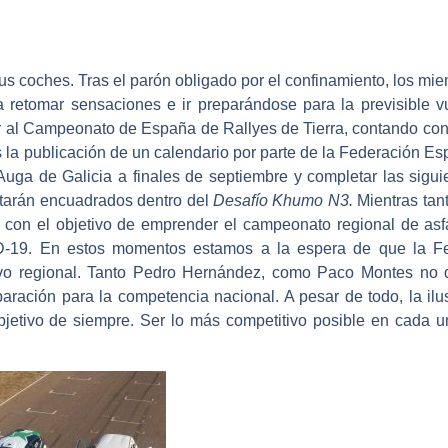
us coches. Tras el parón obligado por el confinamiento, los mi
 retomar sensaciones e ir preparándose para la previsible vu
 al
Campeonato de España de Rallyes de Tierra
, contando con
 la publicación de un calendario por parte de la
Federación Es
 Auga
de Galicia a finales de septiembre y completar las sigui
tarán encuadrados dentro del
Desafío Khumo N3.
Mientras tan
con el objetivo de emprender el campeonato regional de asfa
ID-19. En estos momentos estamos a la espera de que la F
o regional. Tanto
Pedro Hernández,
como
Paco Montes
no d
aración para la competencia nacional. A pesar de todo, la ilu
jetivo de siempre. Ser lo más competitivo posible en cada u