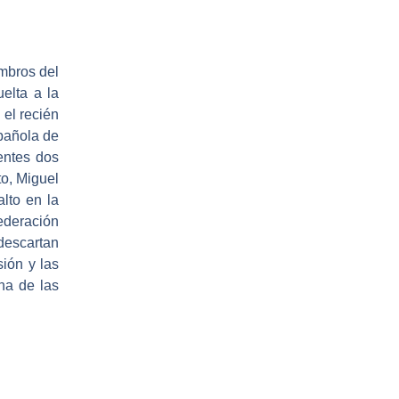
embros del
elta a la
 el recién
pañola de
entes dos
to,
Miguel
lto en la
ederación
escartan
sión y las
na de las