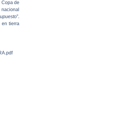
la Copa de
l nacional
supuesto
”.
en tierra
RA.pdf