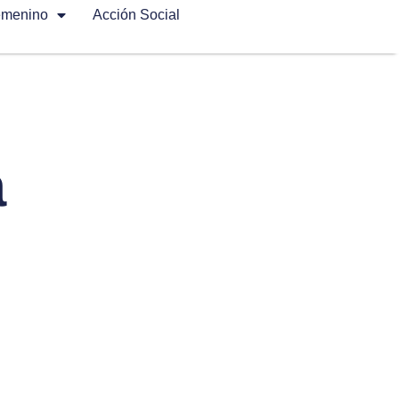
emenino
Acción Social
a