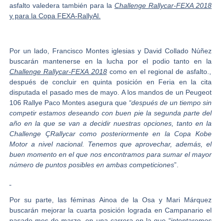
asfalto valedera también para la
Challenge Rallycar-FEXA 2018
y para la Copa FEXA-RallyAl.
Por un lado,
Francisco Montes iglesias
y
David Collado Núñez
buscarán mantenerse en la lucha por el podio tanto en la
Challenge Rallycar-FEXA 2018
como en el regional de asfalto.,
después de concluir en quinta posición en Feria en la cita
disputada el pasado mes de mayo. A los mandos de un Peugeot
106 Rallye Paco Montes asegura que
“después de un tiempo sin
competir estamos deseando con buen pie la segunda parte del
año en la que se van a decidir nuestras opciones, tanto en la
Challenge ÇRallycar como posteriormente en la Copa Kobe
Motor a nivel nacional. Tenemos que aprovechar, además, el
buen momento en el que nos encontramos para sumar el mayor
número de puntos posibles en ambas competiciones
”.
Por su parte, las féminas
Ainoa de la Osa y Mari Márquez
buscarán mejorar la cuarta posición lograda en Campanario el
pasado mes de marzo, en una carrera en la que
“intentaremos