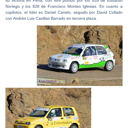
su victoria en Feria, con 889 puntos por los 839 de
Eduardo
Noriego
y los 828 de
Francisco Monte
s
Iglesias
. En cuanto a
copilotos, el líder es
Daniel Canelo
, seguido por
David Collado
con
Andrés Luis Casillas Barrado
en tercera plaza.