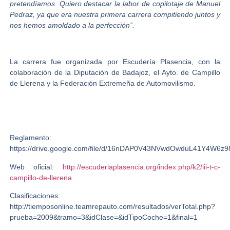
pretendíamos. Quiero destacar la labor de copilotaje de Manuel
Pedraz, ya que era nuestra primera carrera compitiendo juntos y
nos hemos amoldado a la perfección”.
La carrera fue organizada por Escudería Plasencia, con la
colaboración de la Diputación de Badajoz, el Ayto. de Campillo
de Llerena y la Federación Extremeña de Automovilismo.
Reglamento:
https://drive.google.com/file/d/16nDAP0V43NVwdOwduL41Y4W6z
Web oficial:
http://escuderiaplasencia.org/index.php/k2/iii-t-c-
campillo-de-llerena
Clasificaciones:
http://tiemposonline.teamrepauto.com/resultados/verTotal.php?
prueba=2009&tramo=3&idClase=&idTipoCoche=1&final=1