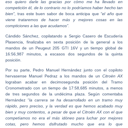
eso quiero darle las gracias por cómo me ha llevado en
competición él, de lo contrario no lo podríamos haber hecho tan
bien”,
tras este buen sabor de boca anticipa que
“el año que
viene trataremos de hacer más y mejores cosas en las
compticiones a las que acudamos”.
Cándido Sánchez, copilatando a Sergio Casero de Escudería
Plasencia, finalizaba en sexta posición de la general a los
mandos de un Peugeut 205 GTI 16V y un tiempo global de
16:56,987 minutos, a escasos dos segundos de la quinta
posición.
Por su parte,
Pedro Manuel Hernández
junto con el copiloto
hervasense
Manuel Pedraz
a los mandos de un
Citroën AX
lograban acabar en decimosegunda posición del Tramo
Cronometrado con un tiempo de 17:58,685 minutos, a menos
de tres segundos de la undécima plaza. Según comentaba
Hernández “
la carrera se ha desarrollado en
un tramo muy
rápido, pero preciso, y la verdad es que hemos acabado muy
bien y muy contentos, a pesar de que el Citroën AX con el que
competíamos no era el más idóneo para luchar por mejores
cotas, pero hemos dsifrutado mucho que era lo que