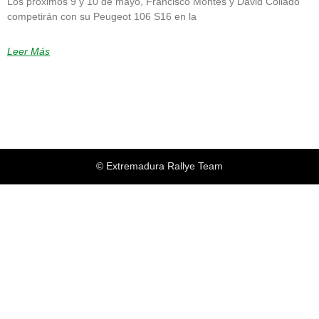
Los próximos 9 y 10 de mayo, Francisco Montes y David Collado
competirán con su Peugeot 106 S16 en la
Leer Más
© Extremadura Rallye Team