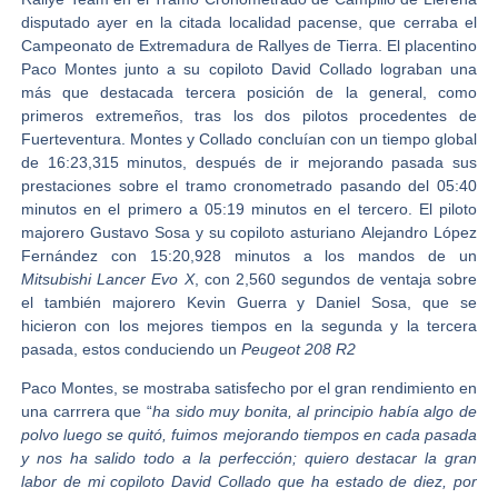
disputado ayer en la citada localidad pacense, que cerraba el
Campeonato de Extremadura de Rallyes de Tierra
. El placentino
Paco Montes
junto a su copiloto
David Collado
lograban una
más que destacada tercera posición de la general, como
primeros extremeños, tras los dos pilotos procedentes de
Fuerteventura. Montes y Collado concluían con un tiempo global
de 16:23,315 minutos, después de ir mejorando pasada sus
prestaciones sobre el tramo cronometrado pasando del 05:40
minutos en el primero a 05:19 minutos en el tercero. El piloto
majorero
Gustavo Sosa
y su copiloto asturiano
Alejandro López
Fernández con
15:20,928 minutos a los mandos de un
Mitsubishi Lancer Evo X
, con 2,560 segundos de ventaja sobre
el también majorero
Kevin Guerra y Daniel Sosa
, que se
hicieron con los mejores tiempos en la segunda y la tercera
pasada, estos conduciendo un
Peugeot 208 R2
Paco Montes,
se mostraba satisfecho por el gran rendimiento en
una carrrera que “
ha sido muy bonita, al principio había algo de
polvo luego se quitó, fuimos mejorando tiempos en cada pasada
y nos ha salido todo a la perfección; quiero destacar la gran
labor de mi copiloto David Collado que ha estado de diez, por