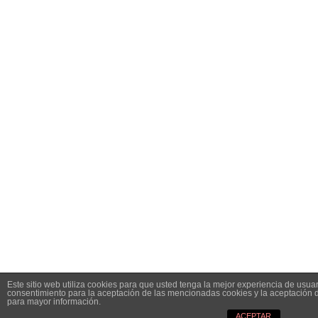
Este sitio web utiliza cookies para que usted tenga la mejor experiencia de usu
consentimiento para la aceptación de las mencionadas cookies y la aceptación 
para mayor información.
ACEPTAR