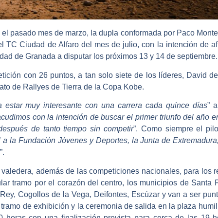
el pasado mes de marzo, la dupla conformada por
Paco Monte
el
TC Ciudad de Alfaro
del mes de julio, con la intención de af
udad de
Granada
a disputar los próximos 13 y 14 de septiembre.
ición con 26 puntos, a tan solo siete de los líderes,
David de
onato de Rallyes de Tierra de la Copa Kobe.
estar muy interesante con una carrera cada quince días
” a
acudimos con la intención de buscar el primer triunfo del año 
espués de tanto tiempo sin competir
”. Como siempre el pilo
l a la Fundación Jóvenes y Deportes, la Junta de Extremadura,
”.
 valedera, además de las competiciones nacionales, para los r
ar tramo por el corazón del centro, los municipios de Santa F
Rey, Cogollos de la Vega, Deifontes, Escúzar y van a ser pun
 tramo de exhibición y la ceremonia de salida en la plaza humi
horas con una finalización prevista para cerca de las 19 ho