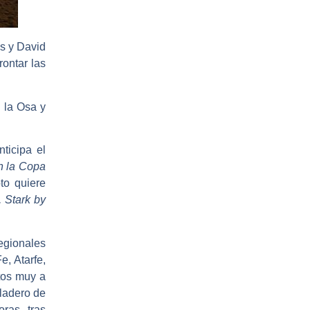
s y David
rontar las
 la Osa y
nticipa el
en la Copa
to quiere
 Stark by
egionales
e, Atarfe,
tos muy a
lladero de
ras, tras