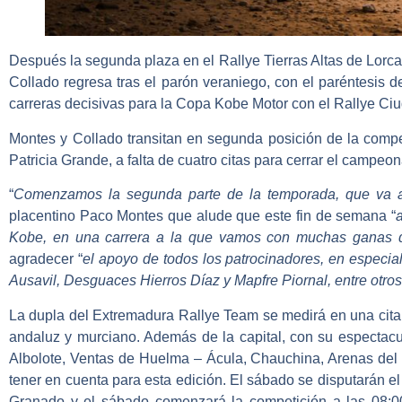
Después la segunda plaza en el
Rallye Tierras Altas de Lorca
Collado
regresa tras el parón veraniego, con el paréntesis d
carreras decisivas para la
Copa Kobe Motor
con el
Rallye Ci
Montes y Collado
transitan en segunda posición de la compet
Patricia Grande
, a falta de cuatro citas para cerrar el campe
“
Comenzamos la segunda parte de la temporada, que va a 
placentino
Paco Montes
que alude que este fin de semana “
Kobe, en una carrera a la que vamos con muchas ganas d
agradecer “
el apoyo de todos los patrocinadores, en especia
Ausavil, Desguaces Hierros Díaz y Mapfre Piornal, entre otros
La dupla del Extremadura Rallye Team se medirá en una cita
andaluz y murciano. Además de la capital, con su espectacul
Albolote, Ventas de Huelma – Ácula, Chauchina, Arenas del 
tener en cuenta para esta edición. El sábado se disputarán el
Granado y el sábado comenzará la competición a las 08:00 