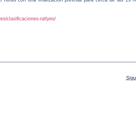
es/clasificaciones-rallyes/
Sigu