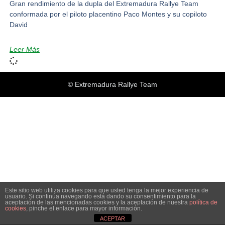
Gran rendimiento de la dupla del Extremadura Rallye Team
conformada por el piloto placentino Paco Montes y su copiloto
David
Leer Más
© Extremadura Rallye Team
Este sitio web utiliza cookies para que usted tenga la mejor experiencia de
usuario. Si continúa navegando está dando su consentimiento para la
aceptación de las mencionadas cookies y la aceptación de nuestra
política de
cookies
, pinche el enlace para mayor información.
ACEPTAR