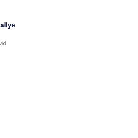
allye
vid