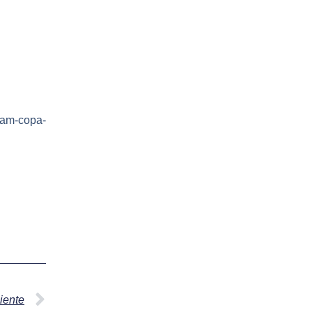
eam-copa-
iente