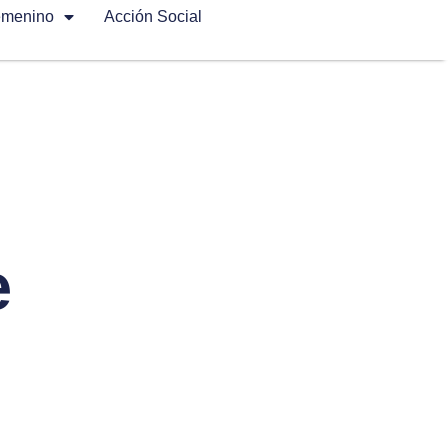
emenino
Acción Social
e