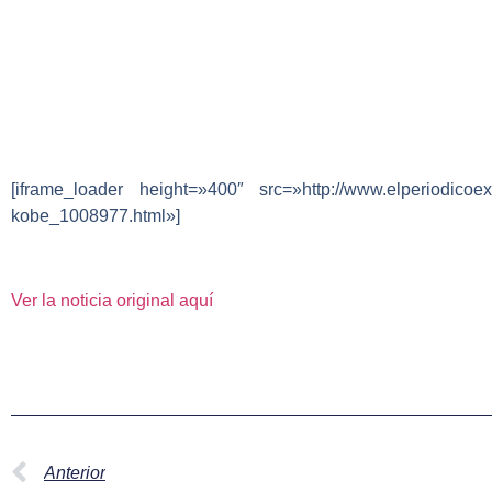
[iframe_loader height=»400″ src=»http://www.elperiodicoex
kobe_1008977.html»]
Ver la noticia original aquí
Anterior