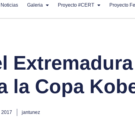
Noticias
Galeria
Proyecto #CERT
Proyecto F
el Extremadura
 a la Copa Kob
, 2017
jantunez