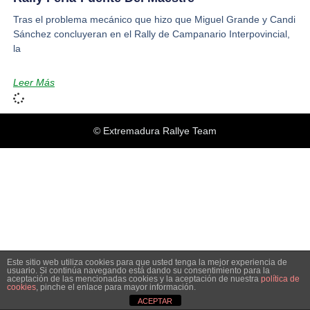
Tras el problema mecánico que hizo que Miguel Grande y Candi
Sánchez concluyeran en el Rally de Campanario Interpovincial,
la
Leer Más
© Extremadura Rallye Team
Este sitio web utiliza cookies para que usted tenga la mejor experiencia de
usuario. Si continúa navegando está dando su consentimiento para la
aceptación de las mencionadas cookies y la aceptación de nuestra
política de
cookies
, pinche el enlace para mayor información.
ACEPTAR