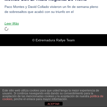
Paco Montes y David Collado vivieron un fin de semana pleno
de sobresaltos que acabó con su triunfo en el
Leer Más
© Extremadura Rallye Team
Este sitio web utiliza cookies para que usted tenga la mejor experiencia de
usuario. Si continúa navegando está dando su consentimiento para la
aceptación de las mencionadas cookies y la aceptación de nuestra
política de
cookies
, pinche el enlace para mayor información.
ACEPTAR